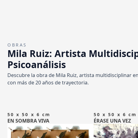
OBRAS
OBRAS
TODAS
ARTE CON
Mila Ruiz: Artista Multidisci
Psicoanálisis
EN LA NATURALEZA
ESCU
Descubre la obra de Mila Ruiz, artista multidisciplinar e
con más de 20 años de trayectoria.
MISCELÁNEO
EVENTOS
BLOG
50 x 50 x 6 cm
50 x 50 x 6 cm
EN SOMBRA VIVA
ÉRASE UNA VEZ