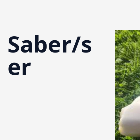
Saber/s
OBRAS
TODAS
ARTE CON
er
EN LA NATURALEZA
ESCU
MISCELÁNEO
EVENTOS
BLOG