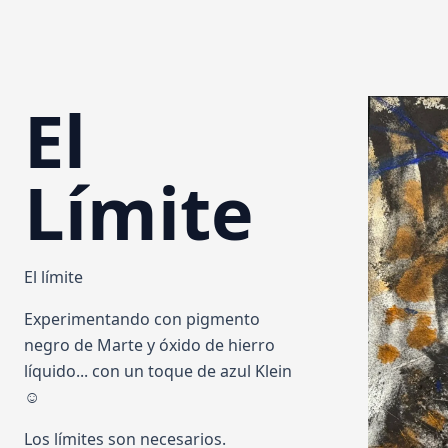
El
OBRAS
TODAS
ARTE CON
Límite
EN LA NATURALEZA
ESCU
MISCELÁNEO
El límite
EVENTOS
BLOG
Experimentando con pigmento
negro de Marte y óxido de hierro
líquido... con un toque de azul Klein
☺️
Los límites son necesarios.