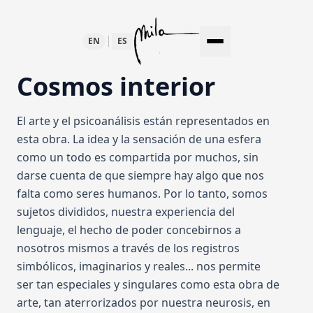
EN
ES
OBRAS
Cosmos interior
TODAS
El arte y el psicoanálisis están representados en
esta obra. La idea y la sensación de una esfera
ARTE CONTEMPORÁNEO
como un todo es compartida por muchos, sin
darse cuenta de que siempre hay algo que nos
EN LA NATURALEZA
falta como seres humanos. Por lo tanto, somos
sujetos divididos, nuestra experiencia del
lenguaje, el hecho de poder concebirnos a
ESCULTURA
nosotros mismos a través de los registros
simbólicos, imaginarios y reales... nos permite
MISCELÁNEO
ser tan especiales y singulares como esta obra de
EVENTOS
arte, tan aterrorizados por nuestra neurosis, en
BLOG