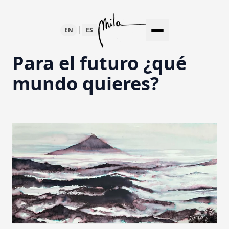
EN
ES
OBRAS
Para el futuro ¿qué
mundo quieres?
TODAS
ARTE CONTEMPORÁNEO
EN LA NATURALEZA
ESCULTURA
MISCELÁNEO
EVENTOS
BLOG