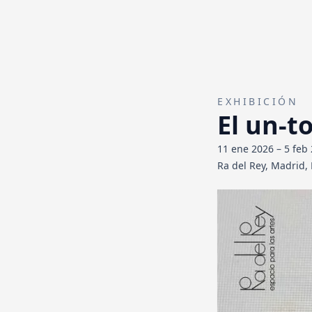
OBRAS
EXHIBICIÓN
TODAS
ARTE CON
El un-t
EN LA NATURALEZA
ESCU
11 ene 2026
–
5 feb
Ra del Rey, Madrid,
MISCELÁNEO
EVENTOS
BLOG