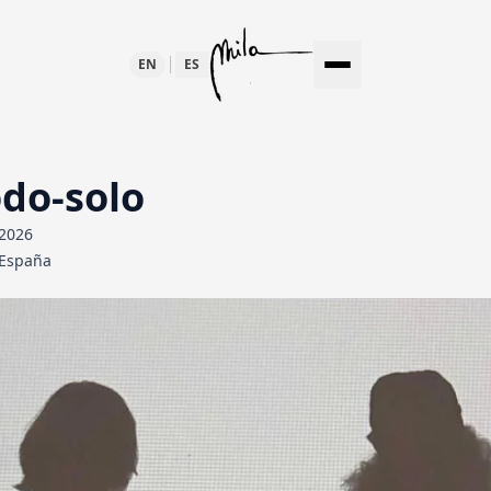
EN
ES
TEMPORÁNEO
odo-solo
LTURA
 2026
 España